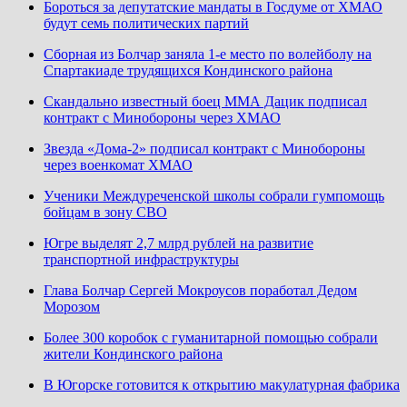
Бороться за депутатские мандаты в Госдуме от ХМАО
будут семь политических партий
Сборная из Болчар заняла 1-е место по волейболу на
Спартакиаде трудящихся Кондинского района
Скандально известный боец ММА Дацик подписал
контракт с Минобороны через ХМАО
Звезда «Дома-2» подписал контракт с Минобороны
через военкомат ХМАО
Ученики Междуреченской школы собрали гумпомощь
бойцам в зону СВО
Югре выделят 2,7 млрд рублей на развитие
транспортной инфраструктуры
Глава Болчар Сергей Мокроусов поработал Дедом
Морозом
Более 300 коробок с гуманитарной помощью собрали
жители Кондинского района
В Югорске готовится к открытию макулатурная фабрика