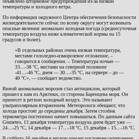
объявлено штормовое предупреждения из-за низкой
температуры и холодного ветра.
По информации окружного Центра обеспечения безопасности
жизнедеятельности сейчас по всему округу могут возникать
опасные явления: аномально холодная погода (среднесуточная
температура воздуха ниже климатической нормы на 15
градусов и более).
«В отдельных районах очень низкая температура,
местами гололедно-изморозевое отложение, –
говорится в сообщении. – Температура ночью —
33…-38 °С, местами на северной половине
-41…-46 °С, днем — 30…-35 °С, на сервере – до —
40 °С», — сообщает ведомство.
Виной аномальных морозов стал антициклон, который
пришел к нам из Арктики, со стороны Баренцева моря. Он
принесет в регион холодный воздух. Это называют
ультраполярным вторжением. Метеорологи обещают, что
холода простоят до середины декабря. Затем столбик
термометра постепенно начнет повышаться. По данным сайта
Gismeteo, 13 декабря температура воздуха днем будет уже —
24…-25 °С, 14 декабря — 17…-18 °С, 15 декабря – 15…-16 °С.
В субботу 16 декабря в регион придет настоящее потепление.