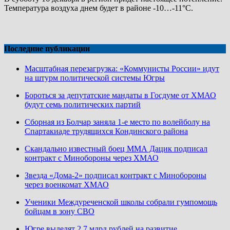
Температура воздуха днем будет в районе -10…-11°С.
Последние публикации
Масштабная перезагрузка: «Коммунисты России» идут
на штурм политической системы Югры
Бороться за депутатские мандаты в Госдуме от ХМАО
будут семь политических партий
Сборная из Болчар заняла 1-е место по волейболу на
Спартакиаде трудящихся Кондинского района
Скандально известный боец ММА Дацик подписал
контракт с Минобороны через ХМАО
Звезда «Дома-2» подписал контракт с Минобороны
через военкомат ХМАО
Ученики Междуреченской школы собрали гумпомощь
бойцам в зону СВО
Югре выделят 2,7 млрд рублей на развитие