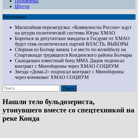
Половинка
Шугур
Актуально:
Масштабная перезагрузка: «Коммунисты России» идут
на штурм политической системы Югры
ХМАО
Бороться за депутатские мандаты в Госдуме от ХМАО
будут семь политических партий
ВЛАСТЬ. ВЫБОРЫ
Сборная из Болчар заняла 1-е место по волейболу на
Спартакиаде трудящихся Кондинского района
Болчары
Скандально известный боец ММА Дацик подписал
контракт с Минобороны через ХМАО
СОЦИУМ
Звезда «Дома-2» подписал контракт с Минобороны
через военкомат ХМАО
СОЦИУМ
Найти:
Нашли тело бульдозериста,
утонувшего вместе со спецтехникой на
реке Конда