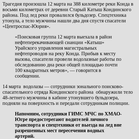
Трагедия произошла 12 марта на 388 километре реки Конда в
восьми километрах от деревни Старый Катыш Кондинского
района. Под лед реки провалился бульдозер. Спецтехника
утонула, а тело мужчины нашли два дня спустя спасатели
«Центроспас-Юория».
«Поисковая группа 12 марта выехала в район
нефтеперекачивающей сианции «Катыш»
Урайского управления магистральных
нефтепроводов на реку Конда. Прибыв к месту
вызова, спасатели провели водолазные работы по
обследованию дна реки общей площадью почти
100 квадратных метров», — говорится в
сообщении.
14 марта водолазы — сотрудники зонального поисково-
спасательного отряда Кондинского района обнаружили тело
48-летнего мужчины в кабине утонувшего бульдозера,
подняли на поверхность и передали сотрудникам полиции.
Напомним, сотрудники ГИМС МЧС по ХМАО-
Югре предостерегают водителей личного
транспорта и спецтехники от выезда на лед вне
разрешенных мест пересечения водных
артерий.