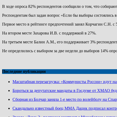
В ходе опроса 82% респондентов сообщили о том, что собирают
Респондентам был задан вопрос «Если бы выборы состоялись в 
Первое место в рейтинге предпочтений занял Корчагин С.Н. с 
На втором месте Захарова И.В. с поддержкой в 27%.
На третьем месте Балин А.М., его поддерживает 3% респондент
Не определились с выбором за две недели до выборов 14% оп
Последние публикации
Масштабная перезагрузка: «Коммунисты России» идут н
Бороться за депутатские мандаты в Госдуме от ХМАО буд
Сборная из Болчар заняла 1-е место по волейболу на Сп
Скандально известный боец ММА Дацик подписал конт