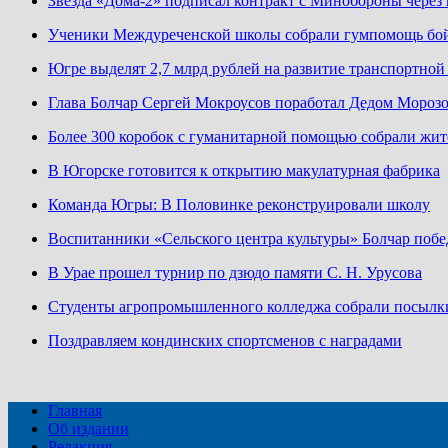
Звезда «Дома-2» подписал контракт с Минобороны чере
Ученики Междуреченской школы собрали гумпомощь бо
Югре выделят 2,7 млрд рублей на развитие транспортно
Глава Болчар Сергей Мокроусов поработал Дедом Мороз
Более 300 коробок с гуманитарной помощью собрали жит
В Югорске готовится к открытию макулатурная фабрика
Команда Югры: В Половинке реконструировали школу
Воспитанники «Сельского центра культуры» Болчар побе
В Урае прошел турнир по дзюдо памяти С. Н. Урусова
Студенты агропромышленного колледжа собрали посылк
Поздравляем кондинских спортсменов с наградами
Главная
Об издании
Редакция