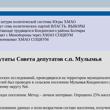
на штурм политической системы Югры
ХМАО
дут семь политических партий
ВЛАСТЬ. ВЫБОРЫ
артакиаде трудящихся Кондинского района
Болчары
ракт с Минобороны через ХМАО
СОЦИУМ
ез военкомат ХМАО
СОЦИУМ
утаты Совета депутатов с.п. Мулымья
еских исследований, проводящихся на территории муниципали
лей был проведен в сельском поселении Мулымья Кондинского ра
ьному округу №6.
лицах поселения. Метод – личное интервью. Опрошено 25% насел
основании данных о поло-возрастном составе населения, получе