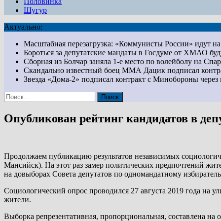
Половинка
Шугур
Актуально:
Масштабная перезагрузка: «Коммунисты России» идут 
Бороться за депутатские мандаты в Госдуме от ХМАО бу
Сборная из Болчар заняла 1-е место по волейболу на Сп
Скандально известный боец ММА Дацик подписал конт
Звезда «Дома-2» подписал контракт с Минобороны чер
Найти:
Опубликован рейтинг кандидатов в деп
Продолжаем публикацию результатов независимых социологич
Мансийск). На этот раз замер политических предпочтений жите
на довыборах Совета депутатов по одномандатному избирател
Социологический опрос проводился 27 августа 2019 года на у
жители.
Выборка репрезентативная, пропорциональная, составлена на 