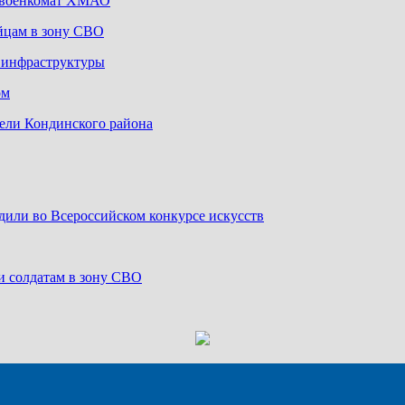
з военкомат ХМАО
йцам в зону СВО
й инфраструктуры
ом
ели Кондинского района
дили во Всероссийском конкурсе искусств
и солдатам в зону СВО