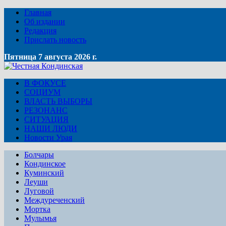
Главная
Об издании
Редакция
Прислать новость
Пятница 7 августа 2026 г.
В ФОКУСЕ
СОЦИУМ
ВЛАСТЬ ВЫБОРЫ
РЕЗОНАНС
СИТУАЦИЯ
НАШИ ЛЮДИ
Новости Урая
Болчары
Кондинское
Куминский
Леуши
Луговой
Междуреченский
Мортка
Мулымья