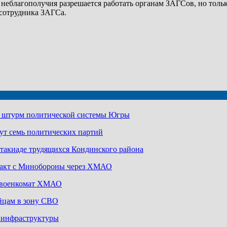
о неблагополучия разрешается работать органам ЗАГСов, но тол
 сотрудника ЗАГСа.
а штурм политической системы Югры
ут семь политических партий
артакиаде трудящихся Кондинского района
ракт с Минобороны через ХМАО
з военкомат ХМАО
йцам в зону СВО
й инфраструктуры