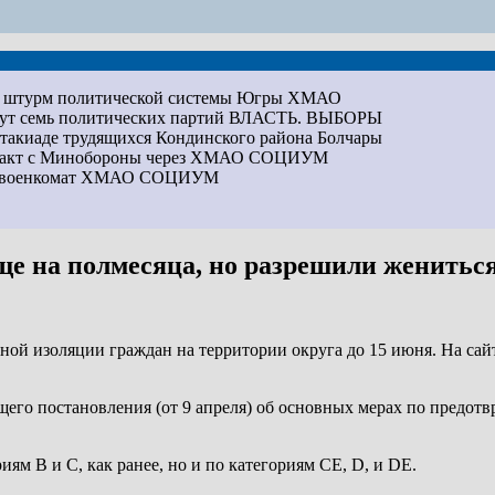
на штурм политической системы Югры
ХМАО
дут семь политических партий
ВЛАСТЬ. ВЫБОРЫ
артакиаде трудящихся Кондинского района
Болчары
ракт с Минобороны через ХМАО
СОЦИУМ
ез военкомат ХМАО
СОЦИУМ
е на полмесяца, но разрешили женитьс
ной изоляции граждан на территории округа до 15 июня. На са
его постановления (от 9 апреля) об основных мерах по предот
ям B и C, как ранее, но и по категориям CE, D, и DE.