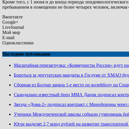
Кроме того, с 1 июня и до конца периода эпидемиологическог
пребыванием в помещении не более четырех человек, включая
Вконтакте
Google+
LiveJournal
Мой мир
E-mail
Одноклассники
Последние публикации
Масштабная перезагрузка: «Коммунисты России» идут н
Бороться за депутатские мандаты в Госдуме от ХМАО буд
Сборная из Болчар заняла 1-е место по волейболу на Сп
Скандально известный боец ММА Дацик подписал конт
Звезда «Дома-2» подписал контракт с Минобороны чере
Ученики Междуреченской школы собрали гумпомощь бо
Югре выделят 2,7 млрд рублей на развитие транспортно