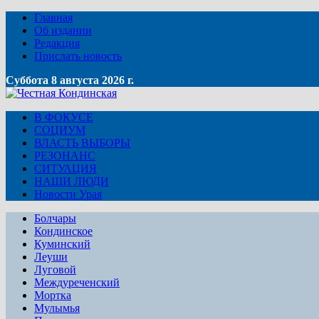
Главная
Об издании
Редакция
Прислать новость
Суббота 8 августа 2026 г.
В ФОКУСЕ
СОЦИУМ
ВЛАСТЬ ВЫБОРЫ
РЕЗОНАНС
СИТУАЦИЯ
НАШИ ЛЮДИ
Новости Урая
Болчары
Кондинское
Куминский
Леуши
Луговой
Междуреченский
Мортка
Мулымья