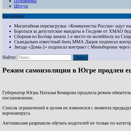
Половинка
Шугур
Актуально:
Масштабная перезагрузка: «Коммунисты России» идут 
Бороться за депутатские мандаты в Госдуме от ХМАО бу
Сборная из Болчар заняла 1-е место по волейболу на Сп
Скандально известный боец ММА Дацик подписал конт
Звезда «Дома-2» подписал контракт с Минобороны чер
Найти:
Режим самоизоляции в Югре продлен ещ
Губернатор Югры Наталья Комарова продлила режим обязатель
постановление.
Список ограничений в целом не изменился с момента предыдущ
коронавируса.
Автошколам разрешили обучать водителей не только по категори