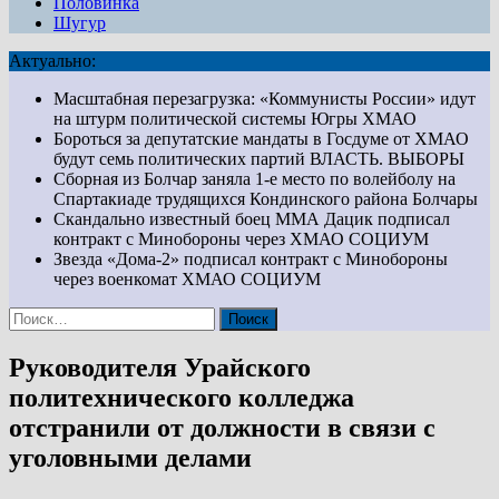
Половинка
Шугур
Актуально:
Масштабная перезагрузка: «Коммунисты России» идут
на штурм политической системы Югры
ХМАО
Бороться за депутатские мандаты в Госдуме от ХМАО
будут семь политических партий
ВЛАСТЬ. ВЫБОРЫ
Сборная из Болчар заняла 1-е место по волейболу на
Спартакиаде трудящихся Кондинского района
Болчары
Скандально известный боец ММА Дацик подписал
контракт с Минобороны через ХМАО
СОЦИУМ
Звезда «Дома-2» подписал контракт с Минобороны
через военкомат ХМАО
СОЦИУМ
Найти:
Руководителя Урайского
политехнического колледжа
отстранили от должности в связи с
уголовными делами