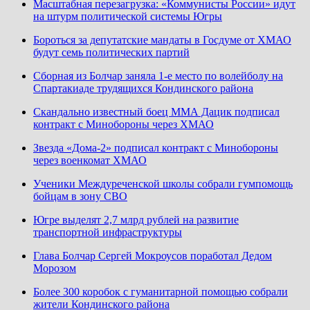
Масштабная перезагрузка: «Коммунисты России» идут
на штурм политической системы Югры
Бороться за депутатские мандаты в Госдуме от ХМАО
будут семь политических партий
Сборная из Болчар заняла 1-е место по волейболу на
Спартакиаде трудящихся Кондинского района
Скандально известный боец ММА Дацик подписал
контракт с Минобороны через ХМАО
Звезда «Дома-2» подписал контракт с Минобороны
через военкомат ХМАО
Ученики Междуреченской школы собрали гумпомощь
бойцам в зону СВО
Югре выделят 2,7 млрд рублей на развитие
транспортной инфраструктуры
Глава Болчар Сергей Мокроусов поработал Дедом
Морозом
Более 300 коробок с гуманитарной помощью собрали
жители Кондинского района