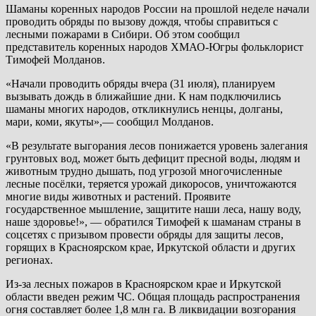
Шаманы коренных народов России на прошлой неделе начали
проводить обряды по вызову дождя, чтобы справиться с
лесными пожарами в Сибири. Об этом сообщил
представитель коренных народов ХМАО-Югры фольклорист
Тимофей Молданов.
«Начали проводить обряды вчера (31 июля), планируем
вызывать дождь в ближайшие дни. К нам подключились
шаманы многих народов, откликнулись ненцы, долганы,
мари, коми, якуты»,— сообщил Молданов.
«В результате выгорания лесов понижается уровень залегания
грунтовых вод, может быть дефицит пресной воды, людям и
животным трудно дышать, под угрозой многочисленные
лесные посёлки, теряется урожай дикоросов, уничтожаются
многие виды животных и растений. Проявите
государственное мышление, защитите наши леса, нашу воду,
наше здоровье!», — обратился Тимофей к шаманам страны в
соцсетях с призывом провести обряды для защиты лесов,
горящих в Красноярском крае, Иркутской области и других
регионах.
Из-за лесных пожаров в Красноярском крае и Иркутской
области введен режим ЧС. Общая площадь распространения
огня составляет более 1,8 млн га. В ликвидации возгорания