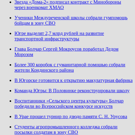
Звезда «Дома-2» подписал контракт с Минобороны
через военкомат ХМАО
Ученики Междуреченской школы собрали гумпомощь
бойцам в зону СВО
Югре выделят 2,7 млрд рублей на развитие
транспортной инфраструктуры
Глава Болчар Сергей Мокроусов поработал Дедом
Морозом
Более 300 коробок с гуманитарной помощью собрали
жители Кондинского района
В Югорске готовится к открытию макулатурная фабрика
Команда Югры: В Половинке реконструировали школу
Воспитанники «Сельского центра культуры» Болчар
победили во Всероссийском конкурсе искусств
В Урае прошел турнир по дзюдо памяти С. Н. Урусова
Студенты агропромышленного колледжа собрали
посылки солдатам в зону СВО