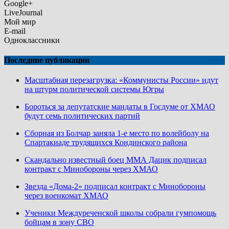
Google+
LiveJournal
Мой мир
E-mail
Одноклассники
Последние публикации
Масштабная перезагрузка: «Коммунисты России» идут
на штурм политической системы Югры
Бороться за депутатские мандаты в Госдуме от ХМАО
будут семь политических партий
Сборная из Болчар заняла 1-е место по волейболу на
Спартакиаде трудящихся Кондинского района
Скандально известный боец ММА Дацик подписал
контракт с Минобороны через ХМАО
Звезда «Дома-2» подписал контракт с Минобороны
через военкомат ХМАО
Ученики Междуреченской школы собрали гумпомощь
бойцам в зону СВО