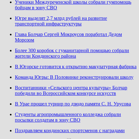
Ученики Междуреченской школы собрали гумпомощь
бойцам в зону СВО
Югре выделят 2,7 млрд рублей на развитие
транспортной инфраструктуры
Глава Болчар Сергей Мокроусов поработал Дедом
Морозом
Более 300 коробок с гуманитарной помощью собрали
жители Кондинского района
В Югорске готовится к открытию макулатурная фабрика
Команда Югры: В Половинке реконструировали школу
Воспитанники «Сельского центра культуры» Болчар
победили во Всероссийском конкурсе искусств
В Урае прошел турнир по дзюдо памяти С. Н. Урусова
Студенты агропромышленного колледжа собрали
посылки солдатам в зону СВО
Поздравляем кондинских спортсменов с наградами