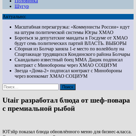
Половинка
Шугур
Актуально:
Масштабная перезагрузка: «Коммунисты России» идут
на штурм политической системы Югры
ХМАО
Бороться за депутатские мандаты в Госдуме от ХМАО
будут семь политических партий
ВЛАСТЬ. ВЫБОРЫ
Сборная из Болчар заняла 1-е место по волейболу на
Спартакиаде трудящихся Кондинского района
Болчары
Скандально известный боец ММА Дацик подписал
контракт с Минобороны через ХМАО
СОЦИУМ
Звезда «Дома-2» подписал контракт с Минобороны
через военкомат ХМАО
СОЦИУМ
Найти:
Utair разработал блюда от шеф-повара
с премиальной рыбой
ЮТэйр показал блюда обновлённого меню для бизнес-класса.