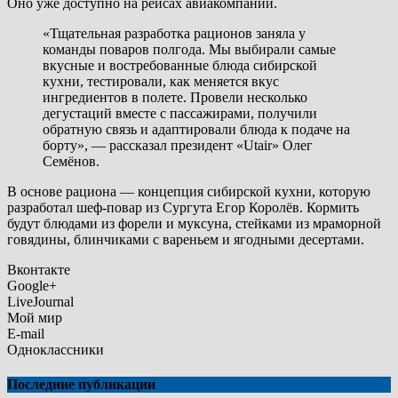
Оно уже доступно на рейсах авиакомпании.
«Тщательная разработка рационов заняла у
команды поваров полгода. Мы выбирали самые
вкусные и востребованные блюда сибирской
кухни, тестировали, как меняется вкус
ингредиентов в полете. Провели несколько
дегустаций вместе с пассажирами, получили
обратную связь и адаптировали блюда к подаче на
борту», — рассказал президент «Utair» Олег
Семёнов.
В основе рациона — концепция сибирской кухни, которую
разработал шеф-повар из Сургута Егор Королёв. Кормить
будут блюдами из форели и муксуна, стейками из мраморной
говядины, блинчиками с вареньем и ягодными десертами.
Вконтакте
Google+
LiveJournal
Мой мир
E-mail
Одноклассники
Последние публикации