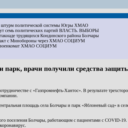
на штурм политической системы Югры
ХМАО
дут семь политических партий
ВЛАСТЬ. ВЫБОРЫ
артакиаде трудящихся Кондинского района
Болчары
ракт с Минобороны через ХМАО
СОЦИУМ
ез военкомат ХМАО
СОЦИУМ
 и парк, врачи получили средства защит
трудничестве с «Газпромнефть-Хантос». В результате трехсторо
компании.
ентральная площадь села Болчары и парк «Яблоневый сад» в сел
кого поселения Болчары, работающим с пациентами с COVID-19.
 коронавирус.