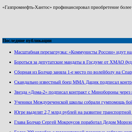
«Газпромнефть-Хантос» профинансировал приобретение более 4
Последние публикации
Масштабная перезагрузка: «Коммунисты России» идут н
Бороться за депутатские мандаты в Госдуме от ХМАО буд
Сборная из Болчар заняла 1-е место по волейболу на Сп
Скандально известный боец ММА Дацик подписал конт
Звезда «Дома-2» подписал контракт с Минобороны чере
Ученики Междуреченской школы собрали гумпомощь бо
Югре выделят 2,7 млрд рублей на развитие транспортно
Глава Болчар Сергей Мокроусов поработал Дедом Мороз