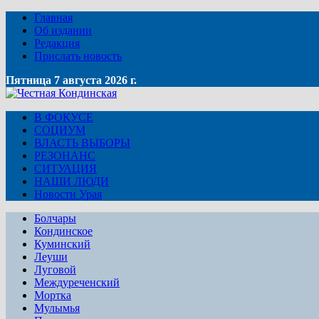
Главная
Об издании
Редакция
Прислать новость
Пятница 7 августа 2026 г.
В ФОКУСЕ
СОЦИУМ
ВЛАСТЬ ВЫБОРЫ
РЕЗОНАНС
СИТУАЦИЯ
НАШИ ЛЮДИ
Новости Урая
Болчары
Кондинское
Куминский
Леуши
Луговой
Междуреченский
Мортка
Мулымья