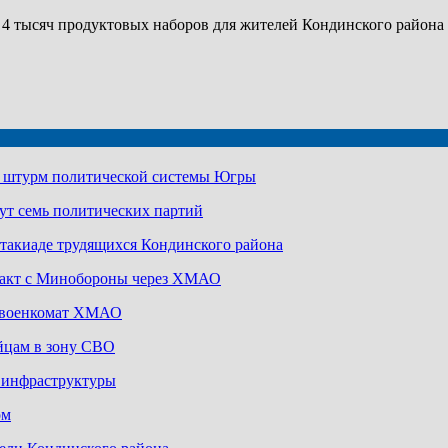
 тысяч продуктовых наборов для жителей Кондинского района с
а штурм политической системы Югры
ут семь политических партий
артакиаде трудящихся Кондинского района
ракт с Минобороны через ХМАО
з военкомат ХМАО
йцам в зону СВО
й инфраструктуры
ом