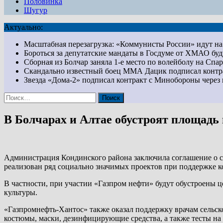
Половинка
Шугур
Актуально:
Масштабная перезагрузка: «Коммунисты России» идут 
Бороться за депутатские мандаты в Госдуме от ХМАО бу
Сборная из Болчар заняла 1-е место по волейболу на Сп
Скандально известный боец ММА Дацик подписал конт
Звезда «Дома-2» подписал контракт с Минобороны чер
Найти:
В Болчарах и Алтае обустроят площадь
Администрация Кондинского района заключила соглашение о со
реализован ряд социально значимых проектов при поддержке 
В частности, при участии «Газпром нефти» будут обустроены ц
культуры.
«Газпромнефть-Хантос» также оказал поддержку врачам сельс
костюмы, маски, дезинфицирующие средства, а также тесты на