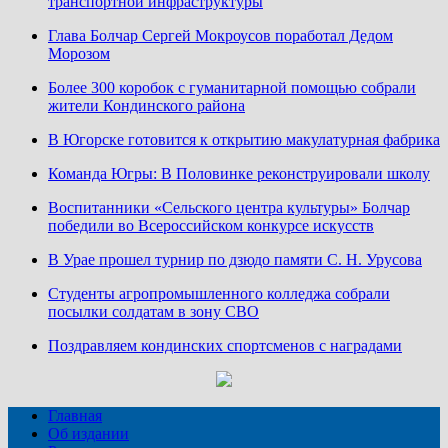
транспортной инфраструктуры
Глава Болчар Сергей Мокроусов поработал Дедом
Морозом
Более 300 коробок с гуманитарной помощью собрали
жители Кондинского района
В Югорске готовится к открытию макулатурная фабрика
Команда Югры: В Половинке реконструировали школу
Воспитанники «Сельского центра культуры» Болчар
победили во Всероссийском конкурсе искусств
В Урае прошел турнир по дзюдо памяти С. Н. Урусова
Студенты агропромышленного колледжа собрали
посылки солдатам в зону СВО
Поздравляем кондинских спортсменов с наградами
Главная
Об издании