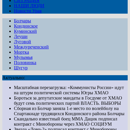
СИТУАЦИЯ
НАШИ ЛЮДИ
Новости Урая
Болчары
Кондинское
Куминский
Леуши
Луговой
Междуреченский
Мортка
Мулымья
Половинка
Шугур
Актуально:
Масштабная перезагрузка: «Коммунисты России» идут
на штурм политической системы Югры
ХМАО
Бороться за депутатские мандаты в Госдуме от ХМАО
будут семь политических партий
ВЛАСТЬ. ВЫБОРЫ
Сборная из Болчар заняла 1-е место по волейболу на
Спартакиаде трудящихся Кондинского района
Болчары
Скандально известный боец ММА Дацик подписал
контракт с Минобороны через ХМАО
СОЦИУМ
Звезда «Дома-2» подписал контракт с Минобороны