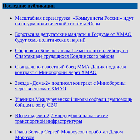
Последние публикации
Масштабная перезагрузка: «Коммунисты России» идут
на штурм политической системы Югры
Бороться за депутатские мандаты в Госдуме от ХМАО
будут семь политических партий
Сборная из Болчар заняла 1-е место по волейболу на
Спартакиаде трудящихся Кондинского района
Скандально известный боец ММА Дацик подписал
контракт с Минобороны через ХМАО
Звезда «Дома-2» подписал контракт с Минобороны
через военкомат ХМАО
Ученики Междуреченской школы собрали гумпомощь
бойцам в зону СВО
Югре выделят 2,7 млрд рублей на развитие
транспортной инфраструктуры
Глава Болчар Сергей Мокроусов поработал Дедом
Морозом