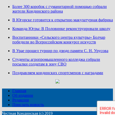
Более 300 коробок с гуманитарной помощью собрали
жители Кондинского района
В Югорске готовится к открытию макулатурная фабрика
Команда Югры: В Половинке реконструировали школу
Воспитанники «Сельского центра культуры» Болчар
победили во Всероссийском конкурсе искусств
В Урае прошел турнир по дзюдо памяти С. Н. Урусова
Студенты агропромышленного колледжа собрали
посылки солдатам в зону СВО
Поздравляем кондинских спортсменов с наградами
Главная
Об издании
Редакция
Прислать новость
Честная Кондинская (с) 2019