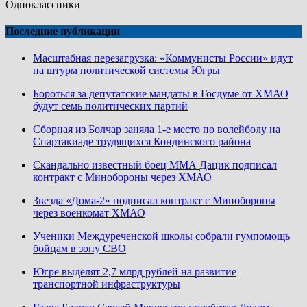
Одноклассники
Последние публикации
Масштабная перезагрузка: «Коммунисты России» идут
на штурм политической системы Югры
Бороться за депутатские мандаты в Госдуме от ХМАО
будут семь политических партий
Сборная из Болчар заняла 1-е место по волейболу на
Спартакиаде трудящихся Кондинского района
Скандально известный боец ММА Дацик подписал
контракт с Минобороны через ХМАО
Звезда «Дома-2» подписал контракт с Минобороны
через военкомат ХМАО
Ученики Междуреченской школы собрали гумпомощь
бойцам в зону СВО
Югре выделят 2,7 млрд рублей на развитие
транспортной инфраструктуры