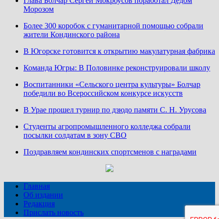
Глава Болчар Сергей Мокроусов поработал Дедом
Морозом
Более 300 коробок с гуманитарной помощью собрали
жители Кондинского района
В Югорске готовится к открытию макулатурная фабрика
Команда Югры: В Половинке реконструировали школу
Воспитанники «Сельского центра культуры» Болчар
победили во Всероссийском конкурсе искусств
В Урае прошел турнир по дзюдо памяти С. Н. Урусова
Студенты агропромышленного колледжа собрали
посылки солдатам в зону СВО
Поздравляем кондинских спортсменов с наградами
Главная
Об издании
Редакция
Прислать новость