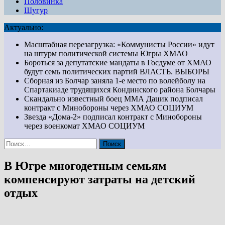
Половинка
Шугур
Актуально:
Масштабная перезагрузка: «Коммунисты России» идут
на штурм политической системы Югры
ХМАО
Бороться за депутатские мандаты в Госдуме от ХМАО
будут семь политических партий
ВЛАСТЬ. ВЫБОРЫ
Сборная из Болчар заняла 1-е место по волейболу на
Спартакиаде трудящихся Кондинского района
Болчары
Скандально известный боец ММА Дацик подписал
контракт с Минобороны через ХМАО
СОЦИУМ
Звезда «Дома-2» подписал контракт с Минобороны
через военкомат ХМАО
СОЦИУМ
Найти:
В Югре многодетным семьям
компенсируют затраты на детский
отдых