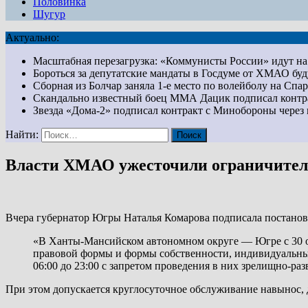
Половинка
Шугур
Актуально:
Масштабная перезагрузка: «Коммунисты России» идут 
Бороться за депутатские мандаты в Госдуме от ХМАО бу
Сборная из Болчар заняла 1-е место по волейболу на Сп
Скандально известный боец ММА Дацик подписал конт
Звезда «Дома-2» подписал контракт с Минобороны чер
Найти:
Власти ХМАО ужесточили ограничитель
Вчера губернатор Югры Наталья Комарова подписала постано
«В Ханты-Мансийском автономном округе — Югре с 30 ок
правовой формы и формы собственности, индивидуальных
06:00 до 23:00 с запретом проведения в них зрелищно-ра
При этом допускается круглосуточное обслуживание навынос, д