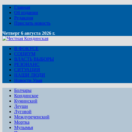
Главная
Об издании
Редакция
Прислать новость
Четверг 6 августа 2026 г.
В ФОКУСЕ
СОЦИУМ
ВЛАСТЬ ВЫБОРЫ
РЕЗОНАНС
СИТУАЦИЯ
НАШИ ЛЮДИ
Новости Урая
Болчары
Кондинское
Куминский
Леуши
Луговой
Междуреченский
Мортка
Мулымья