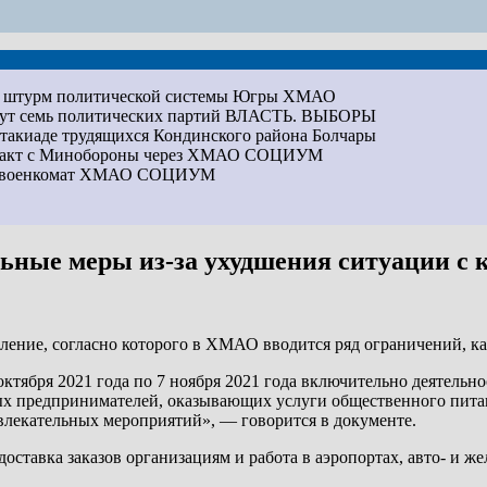
на штурм политической системы Югры
ХМАО
дут семь политических партий
ВЛАСТЬ. ВЫБОРЫ
артакиаде трудящихся Кондинского района
Болчары
ракт с Минобороны через ХМАО
СОЦИУМ
ез военкомат ХМАО
СОЦИУМ
ные меры из-за ухудшения ситуации с 
вление, согласно которого в ХМАО вводится ряд ограничений,
тября 2021 года по 7 ноября 2021 года включительно деятельно
 предпринимателей, оказывающих услуги общественного питани
звлекательных мероприятий», — говорится в документе.
оставка заказов организациям и работа в аэропортах, авто- и ж