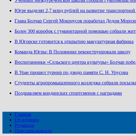
Ученики Междуреченской школы собрали гумпомощь бо
Югре выделят 2,7 млрд рублей на развитие транспортно
Глава Болчар Сергей Мокроусов поработал Дедом Мороз
Более 300 коробок с гуманитарной помощью собрали жит
В Югорске готовится к открытию макулатурная фабрика
Команда Югры: В Половинке реконструировали школу
Воспитанники «Сельского центра культуры» Болчар побе
В Урае прошел турнир по дзюдо памяти С. Н. Урусова
Студенты агропромышленного колледжа собрали посылк
Поздравляем кондинских спортсменов с наградами
Главная
Об издании
Редакция
Прислать новость