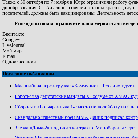
Также с 30 октября по 7 ноября в Югре ограничили работу фуд
допобразования, СПА-салоны, солярии, салоны красоты, сауны
посетителей, должны быть вакцинированы. Деятельность детск
Еще одной новой ограничительной мерой стало введени
Вконтакте
Google+
LiveJournal
Мой мир
E-mail
Одноклассники
Последние публикации
Масштабная перезагрузка: «Коммунисты России» идут н
Бороться за депутатские мандаты в Госдуме от ХМАО буд
Сборная из Болчар заняла 1-е место по волейболу на Сп
Скандально известный боец ММА Дацик подписал конт
Звезда «Дома-2» подписал контракт с Минобороны чере