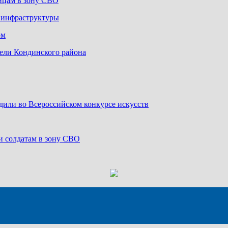
йцам в зону СВО
й инфраструктуры
ом
ели Кондинского района
дили во Всероссийском конкурсе искусств
и солдатам в зону СВО