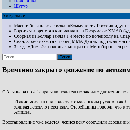
Половинка
Шугур
Актуально:
Масштабная перезагрузка: «Коммунисты России» идут 
Бороться за депутатские мандаты в Госдуме от ХМАО бу
Сборная из Болчар заняла 1-е место по волейболу на Сп
Скандально известный боец ММА Дацик подписал конт
Звезда «Дома-2» подписал контракт с Минобороны чер
Найти:
Временно закрыто движение по автозим
С 31 января по 4 февраля включительно закрыто движение по а
«Такие моменты на водоемах с маленьким руслом, как Лайм
заливая ледовую переправу. Старейшины говорят, что в 
Агишев.
Восстановление уже ведется, чернез реку соорудили деревянны