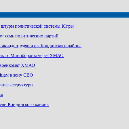
а штурм политической системы Югры
ут семь политических партий
артакиаде трудящихся Кондинского района
ракт с Минобороны через ХМАО
з военкомат ХМАО
йцам в зону СВО
й инфраструктуры
ом
ели Кондинского района