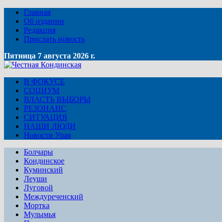
Главная
Об издании
Редакция
Прислать новость
Пятница 7 августа 2026 г.
В ФОКУСЕ
СОЦИУМ
ВЛАСТЬ ВЫБОРЫ
РЕЗОНАНС
СИТУАЦИЯ
НАШИ ЛЮДИ
Новости Урая
Болчары
Кондинское
Куминский
Леуши
Луговой
Междуреченский
Мортка
Мулымья