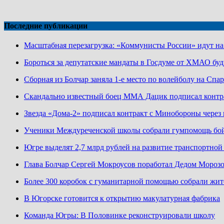
Последние публикации
Масштабная перезагрузка: «Коммунисты России» идут н
Бороться за депутатские мандаты в Госдуме от ХМАО буд
Сборная из Болчар заняла 1-е место по волейболу на Сп
Скандально известный боец ММА Дацик подписал конт
Звезда «Дома-2» подписал контракт с Минобороны чере
Ученики Междуреченской школы собрали гумпомощь бо
Югре выделят 2,7 млрд рублей на развитие транспортно
Глава Болчар Сергей Мокроусов поработал Дедом Мороз
Более 300 коробок с гуманитарной помощью собрали жит
В Югорске готовится к открытию макулатурная фабрика
Команда Югры: В Половинке реконструировали школу