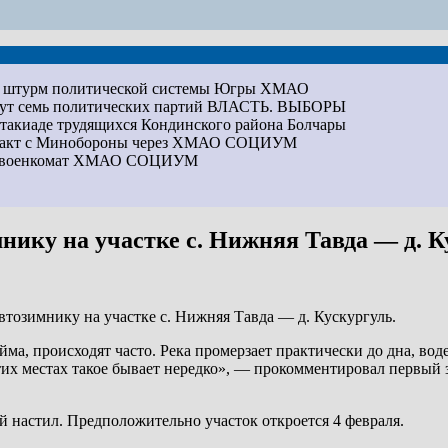
на штурм политической системы Югры
ХМАО
дут семь политических партий
ВЛАСТЬ. ВЫБОРЫ
артакиаде трудящихся Кондинского района
Болчары
ракт с Минобороны через ХМАО
СОЦИУМ
ез военкомат ХМАО
СОЦИУМ
нику на участке с. Нижняя Тавда — д. К
втозимнику на участке с. Нижняя Тавда — д. Кускургуль.
а, происходят часто. Река промерзает практически до дна, воде
этих местах такое бывает нередко», — прокомментировал первы
й настил. Предположительно участок откроется 4 февраля.