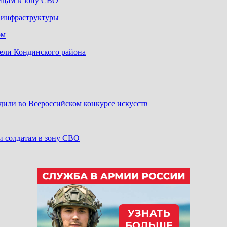
йцам в зону СВО
й инфраструктуры
ом
ели Кондинского района
дили во Всероссийском конкурсе искусств
и солдатам в зону СВО