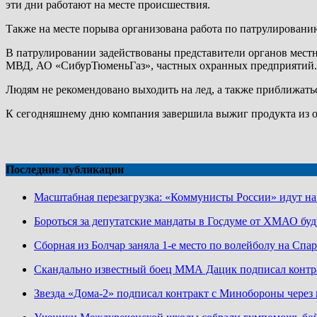
эти дни работают на месте происшествия.
Также на месте порыва организована работа по патрулировани
В патрулировании задействованы представители органов мест
МВД, АО «СибурТюменьГаз», частных охранных предприятий.
Людям не рекомендовано выходить на лед, а также приближатьс
К сегодняшнему дню компания завершила выжиг продукта из от
Последние публикации
Масштабная перезагрузка: «Коммунисты России» идут н
Бороться за депутатские мандаты в Госдуме от ХМАО буд
Сборная из Болчар заняла 1-е место по волейболу на Сп
Скандально известный боец ММА Дацик подписал конт
Звезда «Дома-2» подписал контракт с Минобороны чере