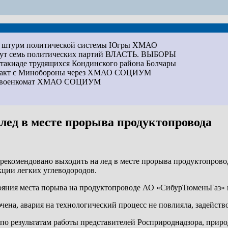
на штурм политической системы Югры
ХМАО
дут семь политических партий
ВЛАСТЬ. ВЫБОРЫ
артакиаде трудящихся Кондинского района
Болчары
ракт с Минобороны через ХМАО
СОЦИУМ
ез военкомат ХМАО
СОЦИУМ
лед в месте прорыва продуктопровода
рекомендовано выходить на лед в месте прорыва продуктопровод
ции легких углеводородов.
ояния места порыва на продуктопроводе АО «СибурТюменьГаз» 
на, авария на технологический процесс не повлияла, задейство
по результатам работы представителей Росприроднадзора, приро