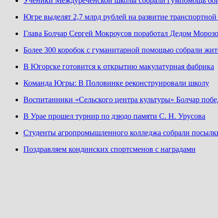
Ученики Междуреченской школы собрали гумпомощь бо
Югре выделят 2,7 млрд рублей на развитие транспортно
Глава Болчар Сергей Мокроусов поработал Дедом Мороз
Более 300 коробок с гуманитарной помощью собрали жит
В Югорске готовится к открытию макулатурная фабрика
Команда Югры: В Половинке реконструировали школу
Воспитанники «Сельского центра культуры» Болчар побе
В Урае прошел турнир по дзюдо памяти С. Н. Урусова
Студенты агропромышленного колледжа собрали посылк
Поздравляем кондинских спортсменов с наградами