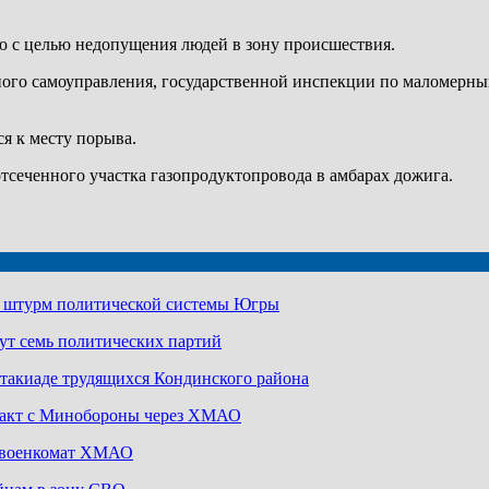
ю с целью недопущения людей в зону происшествия.
ного самоуправления, государственной инспекции по маломерны
я к месту порыва.
сеченного участка газопродуктопровода в амбарах дожига.
а штурм политической системы Югры
ут семь политических партий
артакиаде трудящихся Кондинского района
ракт с Минобороны через ХМАО
з военкомат ХМАО