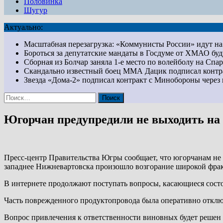
Половинка
Шугур
Актуально:
Масштабная перезагрузка: «Коммунисты России» идут 
Бороться за депутатские мандаты в Госдуме от ХМАО бу
Сборная из Болчар заняла 1-е место по волейболу на Сп
Скандально известный боец ММА Дацик подписал конт
Звезда «Дома-2» подписал контракт с Минобороны чер
Найти:
Югорчан предупредили не выходить на 
Пресс-центр Правительства Югры сообщает, что югорчанам не 
западнее Нижневартовска произошло возгорание широкой фрак
В интернете продолжают поступать вопросы, касающиеся сост
Часть поврежденного продуктопровода была оперативно отключе
Вопрос привлечения к ответственности виновных будет решен 