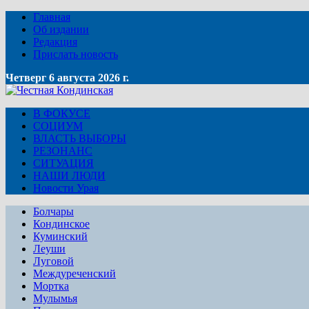
Главная
Об издании
Редакция
Прислать новость
Четверг 6 августа 2026 г.
В ФОКУСЕ
СОЦИУМ
ВЛАСТЬ ВЫБОРЫ
РЕЗОНАНС
СИТУАЦИЯ
НАШИ ЛЮДИ
Новости Урая
Болчары
Кондинское
Куминский
Леуши
Луговой
Междуреченский
Мортка
Мулымья