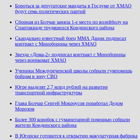
Бороться за депутатские мандаты в Госдуме от ХМАО
будут семь политических партий
Сборная из Болчар заняла 1-е место по волейболу на
Спартакиаде трудящихся Кондинского района
Скандально известный боец ММА Дацик подписал
контракт с Минобороны через ХМАО
Звезда «Дома-2» подписал контракт с Минобороны
через военкомат ХМАО
Ученики Междуреченской школы собрали гумпомощь
бойцам в зону СВО
Югре выделят 2,7 млрд рублей на развитие
транспортной инфраструктуры
Глава Болчар Сергей Мокроусов поработал Дедом
Морозом
Более 300 коробок с гуманитарной помощью собрали
жители Кондинского района
В Югорске готовится к открытию макулатурная фабрика