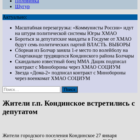
Половинка
Шугур
Актуально:
Масштабная перезагрузка: «Коммунисты России» идут
на штурм политической системы Югры
ХМАО
Бороться за депутатские мандаты в Госдуме от ХМАО
будут семь политических партий
ВЛАСТЬ. ВЫБОРЫ
Сборная из Болчар заняла 1-е место по волейболу на
Спартакиаде трудящихся Кондинского района
Болчары
Скандально известный боец ММА Дацик подписал
контракт с Минобороны через ХМАО
СОЦИУМ
Звезда «Дома-2» подписал контракт с Минобороны
через военкомат ХМАО
СОЦИУМ
Найти:
Жители г.п. Кондинское встретились с
депутатом
Жители городского поселения Кондинское 27 января