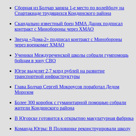
Сборная из Болчар заняла 1-е место по волейболу на
Спартакиаде трудящихся Кондинского района
Скандально известный боец ММА Дацик подписал
контракт с Минобороны через ХМАО
Звезда «Дома-2» подписал контракт с Минобороны
через военкомат ХМАО
Ученики Междуреченской школы собрали гумпомощь
бойцам в зону СВО
Югре выделят 2,7 млрд рублей на развитие
транспортной инфраструктуры
Глава Болчар Сергей Мокроусов поработал Дедом
Морозом
Более 300 коробок с гуманитарной помощью собрали
жители Кондинского района
В Югорске готовится к открытию макулатурная фабрика
Команда Югры: В Половинке реконструировали школу