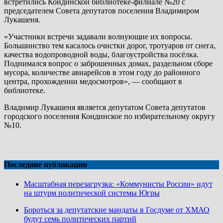
встретились Кондинской библиотеке-филиале №20 с
председателем Совета депутатов поселения Владимиром
Лукашеня.
«Участники встречи задавали волнующие их вопросы.
Большинство тем касалось очистки дорог, тротуаров от снега,
качества водопроводной воды, благоустройства посёлка.
Поднимался вопрос о заброшенных домах, раздельном сборе
мусора, количестве авиарейсов в этом году до районного
центра, прохождении медосмотров», — сообщают в
библиотеке.
Владимир Лукашеня является депутатом Совета депутатов
городского поселения Кондинское по избирательному округу
№10.
Последние публикации
Масштабная перезагрузка: «Коммунисты России» идут
на штурм политической системы Югры
Бороться за депутатские мандаты в Госдуме от ХМАО
будут семь политических партий